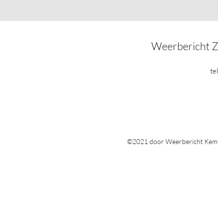
Weerbericht 
te
©2021 door Weerbericht Kemp